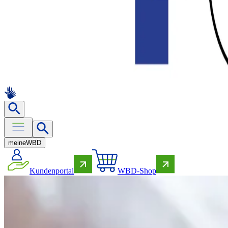
meine
WBD
Kundenportal
WBD-Shop