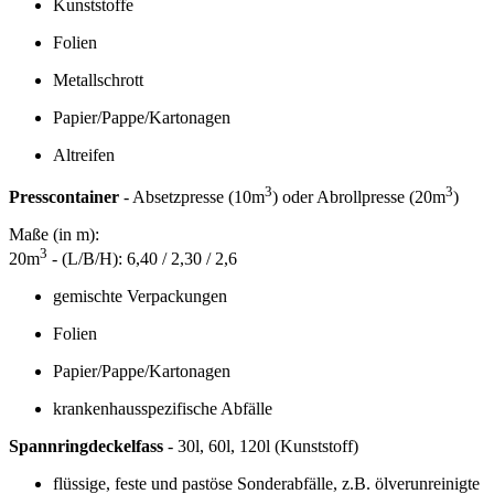
Kunststoffe
Folien
Metallschrott
Papier/Pappe/Kartonagen
Altreifen
3
3
Presscontainer
- Absetzpresse (10m
) oder Abrollpresse (20m
)
Maße (in m):
3
20m
- (L/B/H): 6,40 / 2,30 / 2,6
gemischte Verpackungen
Folien
Papier/Pappe/Kartonagen
krankenhausspezifische Abfälle
Spannringdeckelfass
- 30l, 60l, 120l (Kunststoff)
flüssige, feste und pastöse Sonderabfälle, z.B. ölverunreinigte