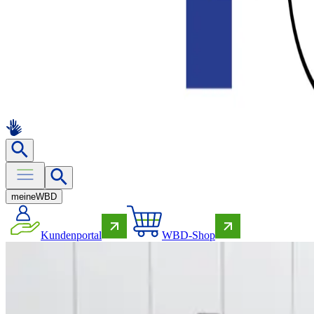
meine
WBD
Kundenportal
WBD-Shop