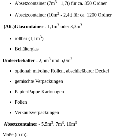
3
Absetzcontainer (7m
- 1,7t) für ca. 850 Ordner
3
Absetzcontainer (10m
- 2,4t) für ca. 1200 Ordner
3
3
(Alt-)Glascontainer
- 1,1m
oder 3,3m
3
rollbar (1,1m
)
Behälterglas
3
3
Umleerbehälter
- 2,5m
und 5,0m
optional: mit/ohne Rollen, abschließbarer Deckel
gemischte Verpackungen
Papier/Pappe Kartonagen
Folien
Verkaufsverpackungen
3
3
3
Absetzcontainer
- 5,5m
, 7m
, 10m
Maße (in m):