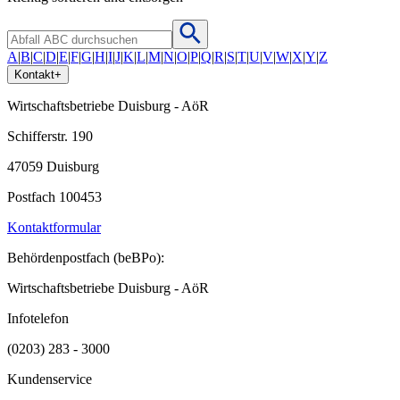
A
|
B
|
C
|
D
|
E
|
F
|
G
|
H
|
I
|
J
|
K
|
L
|
M
|
N
|
O
|
P
|
Q
|
R
|
S
|
T
|
U
|
V
|
W
|
X
|
Y
|
Z
Kontakt
+
Wirtschaftsbetriebe Duisburg - AöR
Schifferstr. 190
47059 Duisburg
Postfach 100453
Kontaktformular
Behördenpostfach (beBPo):
Wirtschaftsbetriebe Duisburg - AöR
Infotelefon
(0203) 283 - 3000
Kundenservice