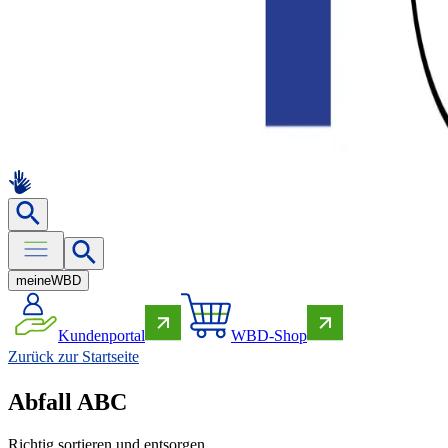
meine
WBD
Kundenportal
WBD-Shop
Zurück zur Startseite
Abfall ABC
Richtig sortieren und entsorgen